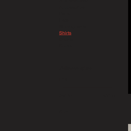
Alla produkter
Accessories
Balls
Hats
Mouthguards
Shirts
Shorts
Socks
Filtrera efter
Pris
250 kr
500 kr
Size
8
10