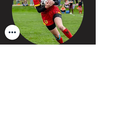
Léa Risberg Corvellec
Vårt fokus ligger på att utveckla säkra
tacklings- och passningsfärdigheter
samtidigt som vi främjar lagarbete och
sportsmannaskap. Vi tror att nyckeln till
framgång i rugby inte bara är att lära sig
de tekniska aspekterna av spelet utan
också att ha kul och njuta av upplevelsen!
Ingen tidigare erfarenhet av U8-rugby
behövs. Alla är välkomna
!