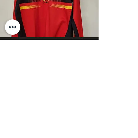
Långärmad halvzip
500:-
Framsidan