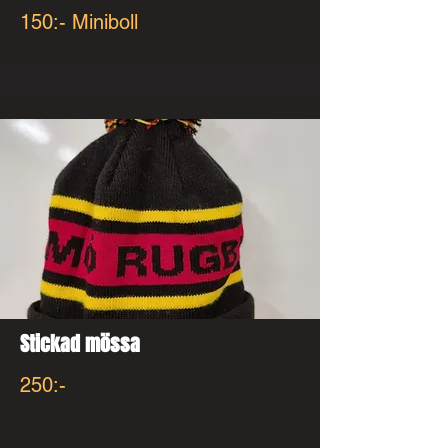
150:- Miniboll
Stickad mössa
250​:-