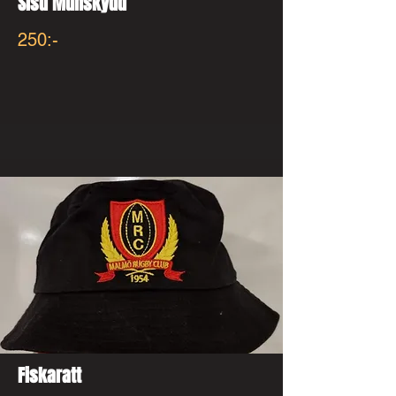
Sisu Munskydd
250:-
Fiskaratt