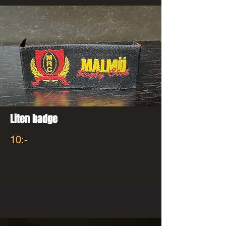
Liten badge
10:-