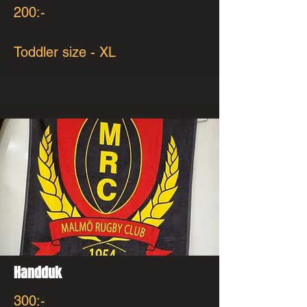
200:-
Toddler size - XL
Handduk
300:-