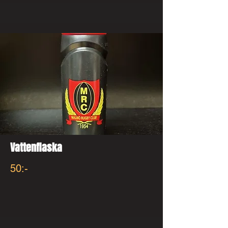
Vattenflaska
50:-