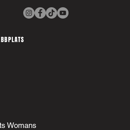
EBBPLATS
rts Womans