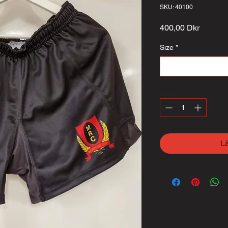
SKU: 40100
Pris
400,00 Dkr
Size
*
Välj
Antal
*
L