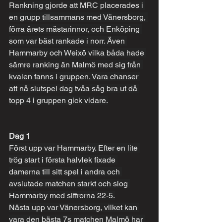
Rankning gjorde att MRC placerades i 
en grupp tillsammans med Vänersborg, 
förra årets mästarinnor, och Enköping 
som var bäst rankade i norr. Även 
Hammarby och Weixö vilka båda hade 
sämre ranking än Malmö med sig från 
kvalen fanns i gruppen. Vara chanser 
att nå slutspel dag tvåa såg bra ut då 
topp 4 i gruppen gick vidare.
Dag 1
Först upp var Hammarby. Efter en lite 
trög start i första halvlek fixade 
damerna till sitt spel i andra och 
avslutade matchen starkt och slog 
Hammarby med siffrorna 22-5.
Nästa upp var Vänersborg, vilket kan 
vara den bästa 7s matchen Malmö har 