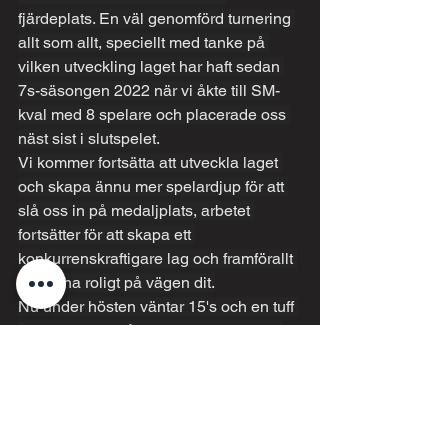
fjärdeplats. En väl genomförd turnering 
allt som allt, speciellt med tanke på 
vilken utveckling laget har haft sedan 
7s-säsongen 2022 när vi åkte till SM-
kval med 8 spelare och placerade oss 
näst sist i slutspelet.
Vi kommer fortsätta att utveckla laget 
och skapa ännu mer spelardjup för att 
slå oss in på medaljplats, arbetet 
fortsätter för att skapa ett 
konkurrenskraftigare lag och framförallt 
ska vi ha roligt på vägen dit.
Nu under hösten väntar 15's och en tuff 
off-season för våra damer. Vi kommer 
ha rekryteringstillfällen under hösten, 
så känner du någon som borde börja 
spela, är nu rätt läge att börja!