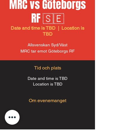
MRC vs Göteborgs
RF 🇸🇪
Date and time is TBD
  |  
Location is
TBD
Allsvenskan Syd/Väst
MRC tar emot Göteborgs RF
Tid och plats
Date and time is TBD
Location is TBD
Om evenemanget