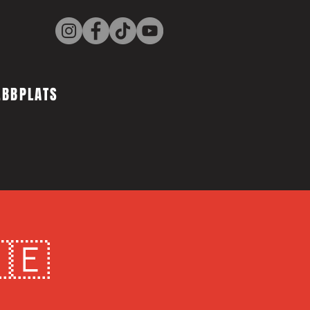
EBBPLATS
🇪